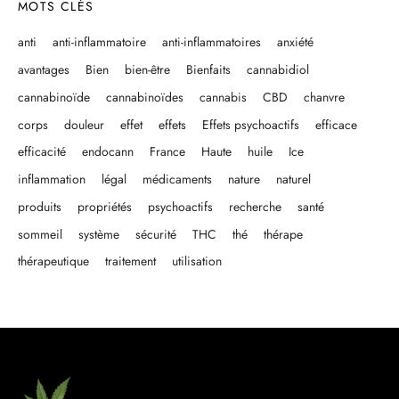
MOTS CLÉS
anti
anti-inflammatoire
anti-inflammatoires
anxiété
avantages
Bien
bien-être
Bienfaits
cannabidiol
cannabinoïde
cannabinoïdes
cannabis
CBD
chanvre
corps
douleur
effet
effets
Effets psychoactifs
efficace
efficacité
endocann
France
Haute
huile
Ice
inflammation
légal
médicaments
nature
naturel
produits
propriétés
psychoactifs
recherche
santé
sommeil
système
sécurité
THC
thé
thérape
thérapeutique
traitement
utilisation