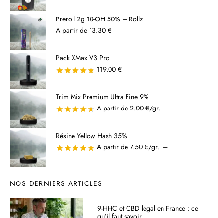
Preroll 2g 10-OH 50% – Rollz
A partir de 13.30 €
Pack XMax V3 Pro
119.00 €
Note
sur 5
Trim Mix Premium Ultra Fine 9%
Plage
A partir de 2.00 €/gr.
–
Note
sur 5
de
prix :
Résine Yellow Hash 35%
20.00 €
Plage
A partir de 7.50 €/gr.
–
Note
sur 5
à
de
50.00 €
prix :
42.50 €
NOS DERNIERS ARTICLES
à
450.00 €
9-HHC et CBD légal en France : ce
qu’il faut savoir