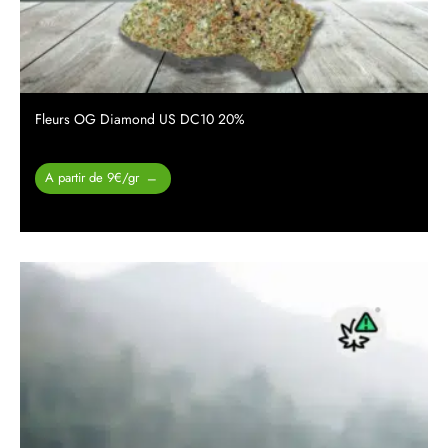
Fleurs OG Diamond US DC10 20%
Plage de
A partir de 9€/gr
–
prix :
26.00 €
à
450.00 €