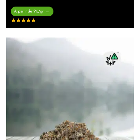
Plage de
A partir de 9€/gr
–
prix :
Note
sur 5
26.00 €
à
450.00 €