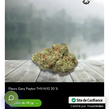
Fleurs Gary Payton THV-N10 20 %
Site de Confiance
Plage de
A partir de 9€/gr
–
Certifié par:
Trustindex
prix :