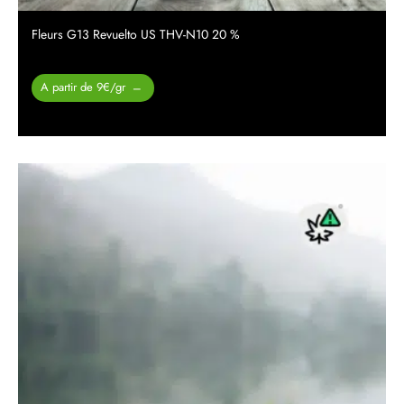
Fleurs G13 Revuelto US THV-N10 20 %
Plage de
A partir de 9€/gr
–
prix :
26.00 €
à
450.00 €