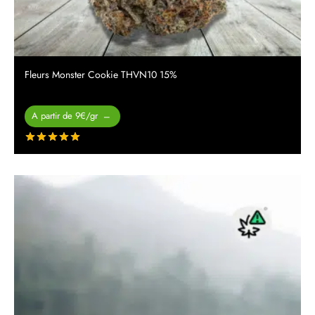
Fleurs Monster Cookie THVN10 15%
Plage de
A partir de 9€/gr
–
prix :
Note
sur 5
26.00 €
à
450.00 €