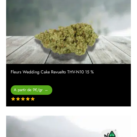
Fleurs Wedding Cake Revuelto THV-N10 15 %
Plage de
A partir de 9€/gr
–
prix :
Note
sur 5
26.00 €
à
450.00 €