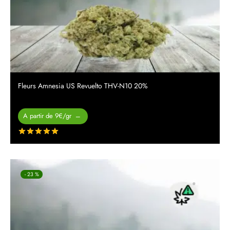
Fleurs Amnesia US Revuelto THV-N10 20%
Plage de
A partir de 9€/gr
–
prix :
Note
sur 5
26.00 €
à
450.00 €
-
23
%