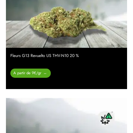
Fleurs G13 Revuelto US THV-N10 20 %
Plage de
A partir de 9€/gr
–
prix :
26.00 €
à
450.00 €