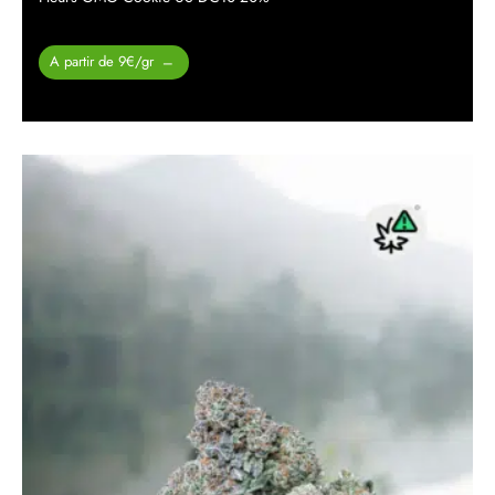
Plage de
A partir de 9€/gr
–
prix :
26.00 €
à
450.00 €