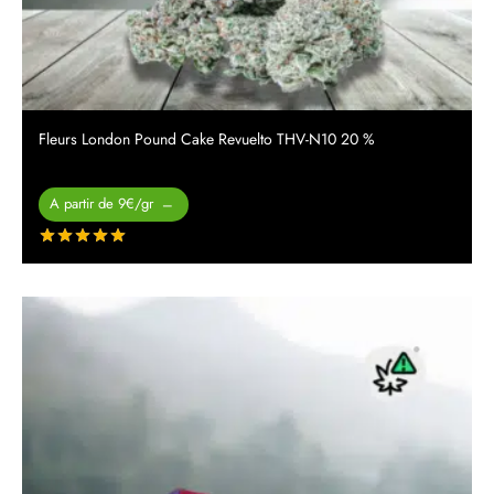
Fleurs London Pound Cake Revuelto THV-N10 20 %
Plage de
A partir de 9€/gr
–
prix :
Note
sur 5
26.00 €
à
450.00 €