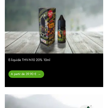
E-liquide THV-N10 20% 10ml
Plage
A partir de 39.90 €
–
de prix :
39.90 €
à
49.90 €