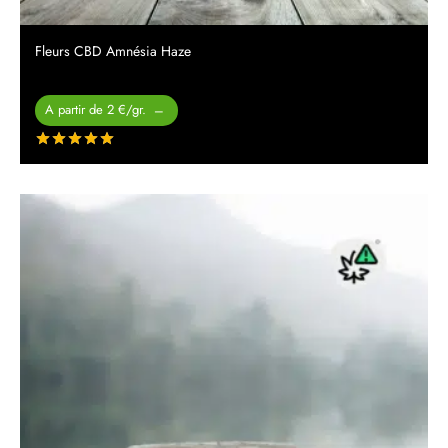
Fleurs CBD Amnésia Haze
Plage de
A partir de 2 €/gr.
–
prix :
Note
sur 5
15.00 € à
200.00 €