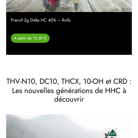
Preroll 2g Delta HC 40% – Rollz
A partir de 13.30 €
THV-N10
,
DC10
,
THCX
,
10-OH
et CRD :
Les nouvelles générations de HHC à
découvrir