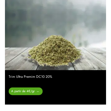
Trim Ultra Premim DC10 20%
Plage de
A partir de 4€/gr
–
prix :
60.00 €
à
400.00 €