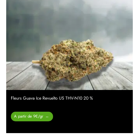
Fleurs Guava Ice Revuelto US THV-N10 20 %
Plage de
A partir de 9€/gr
–
prix :
26.00 €
à