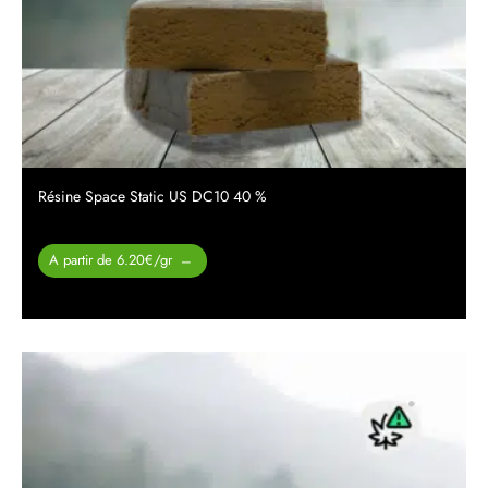
Résine Space Static US DC10 40 %
Plage de
A partir de 6.20€/gr
–
prix :
29.00 €
à
310.00 €