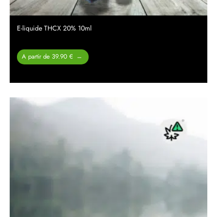
E-liquide THCX 20% 10ml
Plage
A partir de 39.90 €
–
de prix :
39.90 €
à
49.90 €