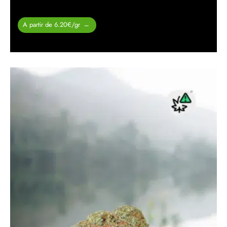
Plage de
A partir de 6.20€/gr
–
prix :
29.00 €
à
310.00 €