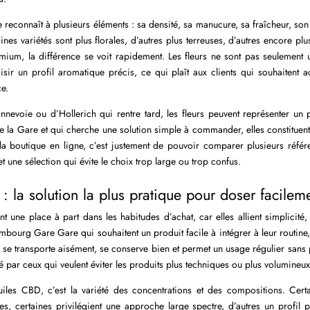
reconnaît à plusieurs éléments : sa densité, sa manucure, sa fraîcheur, son 
ines variétés sont plus florales, d’autres plus terreuses, d’autres encore plu
mium, la différence se voit rapidement. Les fleurs ne sont pas seulement u
oisir un profil aromatique précis, ce qui plaît aux clients qui souhaitent
ce.
nevoie ou d’Hollerich qui rentre tard, les fleurs peuvent représenter un pe
de la Gare et qui cherche une solution simple à commander, elles constituent 
 la boutique en ligne, c’est justement de pouvoir comparer plusieurs réfé
et une sélection qui évite le choix trop large ou trop confus.
: la solution la plus pratique pour doser facilem
 une place à part dans les habitudes d’achat, car elles allient simplicité, 
mbourg Gare Gare qui souhaitent un produit facile à intégrer à leur routine, 
n se transporte aisément, se conserve bien et permet un usage régulier sans p
 par ceux qui veulent éviter les produits plus techniques ou plus volumineux
uiles CBD, c’est la variété des concentrations et des compositions. Cert
es, certaines privilégient une approche large spectre, d’autres un profil 