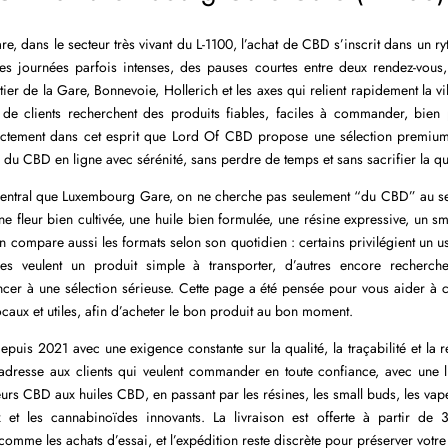
 dans le secteur très vivant du L-1100, l’achat de CBD s’inscrit dans un ryt
des journées parfois intenses, des pauses courtes entre deux rendez-vous,
rtier de la Gare, Bonnevoie, Hollerich et les axes qui relient rapidement la 
de clients recherchent des produits fiables, faciles à commander, bien p
actement dans cet esprit que Lord Of CBD propose une sélection premium
 du CBD en ligne avec sérénité, sans perdre de temps et sans sacrifier la qua
central que Luxembourg Gare, on ne cherche pas seulement “du CBD” au se
une fleur bien cultivée, une huile bien formulée, une résine expressive, un s
 compare aussi les formats selon son quotidien : certains privilégient un u
tres veulent un produit simple à transporter, d’autres encore recherche
er à une sélection sérieuse. Cette page a été pensée pour vous aider à c
ocaux et utiles, afin d’acheter le bon produit au bon moment.
puis 2021 avec une exigence constante sur la qualité, la traçabilité et la r
’adresse aux clients qui veulent commander en toute confiance, avec une li
fleurs CBD aux huiles CBD, en passant par les résines, les small buds, les vap
et les cannabinoïdes innovants. La livraison est offerte à partir de 3
me les achats d’essai, et l’expédition reste discrète pour préserver votre t