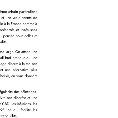
hme urbain particulier :
 et une vraie attente de
ville à la France comme à
résentés et livrés sans
, pensée pour celles et
lité.
ns large. On attend une
mall bud pratique ou une
sage discret à la maison
nt une alternative plus
hoisir, en vous donnant
égularité des sélections.
vraison discrète et une
e CBD, les infusions, les
9€, ce qui facilite les
ranquillité.