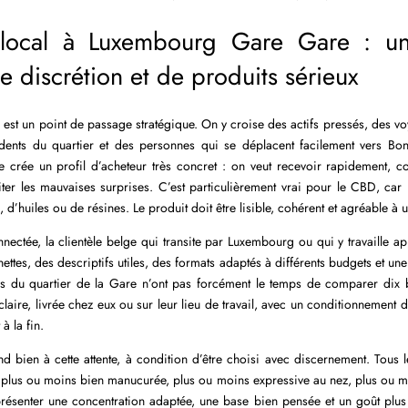
local à Luxembourg Gare Gare : u
de discrétion et de produits sérieux
t un point de passage stratégique. On y croise des actifs pressés, des voy
idents du quartier et des personnes qui se déplacent facilement vers Bon
e crée un profil d’acheteur très concret : on veut recevoir rapidement, 
ter les mauvaises surprises. C’est particulièrement vrai pour le CBD, car l
s, d’huiles ou de résines. Le produit doit être lisible, cohérent et agréable à ut
nnectée, la clientèle belge qui transite par Luxembourg ou qui y travaille 
ettes, des descriptifs utiles, des formats adaptés à différents budgets et une 
ués du quartier de la Gare n’ont pas forcément le temps de comparer dix b
claire, livrée chez eux ou sur leur lieu de travail, avec un conditionnement 
à la fin.
bien à cette attente, à condition d’être choisi avec discernement. Tous le
e plus ou moins bien manucurée, plus ou moins expressive au nez, plus ou mo
t présenter une concentration adaptée, une base bien pensée et un goût pl