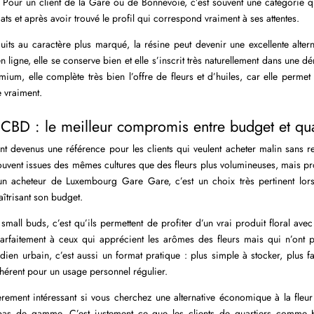
 Pour un client de la Gare ou de Bonnevoie, c’est souvent une catégorie qu
s et après avoir trouvé le profil qui correspond vraiment à ses attentes.
its au caractère plus marqué, la résine peut devenir une excellente alterna
ligne, elle se conserve bien et elle s’inscrit très naturellement dans une dé
um, elle complète très bien l’offre de fleurs et d’huiles, car elle perme
e vraiment.
 CBD : le meilleur compromis entre budget et qua
t devenus une référence pour les clients qui veulent acheter malin sans re
 souvent issues des mêmes cultures que des fleurs plus volumineuses, mais 
 un acheteur de Luxembourg Gare Gare, c’est un choix très pertinent lo
aîtrisant son budget.
 small buds, c’est qu’ils permettent de profiter d’un vrai produit floral av
parfaitement à ceux qui apprécient les arômes des fleurs mais qui n’ont 
ien urbain, c’est aussi un format pratique : plus simple à stocker, plus fac
ohérent pour un usage personnel régulier.
èrement intéressant si vous cherchez une alternative économique à la fleu
bas de gamme. C’est justement ce que les clients de quartiers comme 