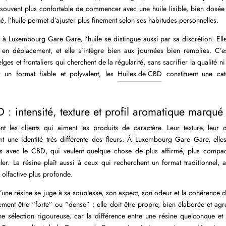
st souvent plus confortable de commencer avec une huile lisible, bien dosée 
é, l’huile permet d’ajuster plus finement selon ses habitudes personnelles.
 à Luxembourg Gare Gare, l’huile se distingue aussi par sa discrétion. Elle s
n déplacement, et elle s’intègre bien aux journées bien remplies. C’e
ges et frontaliers qui cherchent de la régularité, sans sacrifier la qualité ni
r un format fiable et polyvalent, les
Huiles de CBD
constituent une cat
 : intensité, texture et profil aromatique marqué
nt les clients qui aiment les produits de caractère. Leur texture, leur d
t une identité très différente des fleurs. À Luxembourg Gare Gare, elle
rs avec le CBD, qui veulent quelque chose de plus affirmé, plus compact
er. La résine plaît aussi à ceux qui recherchent un format traditionnel, a
 olfactive plus profonde.
 d’une résine se juge à sa souplesse, son aspect, son odeur et la cohérence 
ement être “forte” ou “dense” : elle doit être propre, bien élaborée et agréa
 sélection rigoureuse, car la différence entre une résine quelconque e