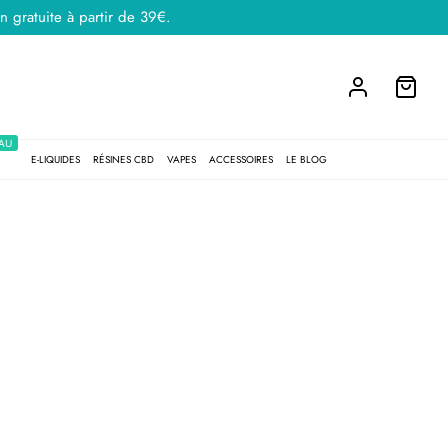
 gratuite à partir de 39€.
AU
E-LIQUIDES
RÉSINES CBD
VAPES
ACCESSOIRES
LE BLOG