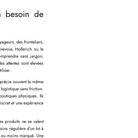
n besoin de
ageurs, des frontaliers,
nevoie, Hollerich ou le
comprendre sans jargon,
es attentes sont élevées
iliser.
apprécie souvent la même
logistique sans friction.
outiques physiques. Ils
discret et une expérience
s produits ne se valent
ins régulière d’un lot à
us ou moins marqué. Une