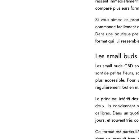
ressent immédiatement.
comparé plusieurs format
Si vous aimez les produ
commande facilement en 
Dans une boutique premi
format qui lui ressembl
Les small buds
Les small buds CBD son
sont de petites fleurs,
plus accessible. Pour
régulièrement tout en m
Le principal intérêt des
doux. Ils conviennent 
calibres. Dans un quotid
jours, et souvent très c
Ce format est particuli
dans un produit trop 