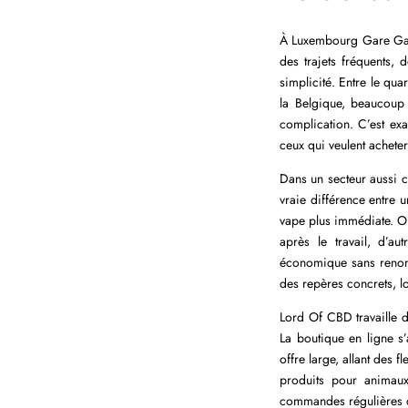
À Luxembourg Gare Gare,
des trajets fréquents, 
simplicité. Entre le qua
la Belgique, beaucoup 
complication. C’est ex
ceux qui veulent acheter
Dans un secteur aussi 
vraie différence entre 
vape plus immédiate. On
après le travail, d’au
économique sans renonc
des repères concrets, l
Lord Of CBD travaille de
La boutique en ligne s
offre large, allant des 
produits pour animaux 
commandes régulières com