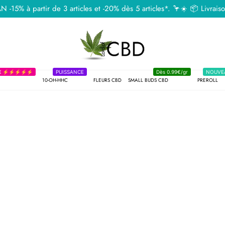
5% à partir de 3 articles et -20% dès 5 articles*. 🦩☀️ 📦 Livraison
MAX ⚡⚡⚡⚡⚡
PUISSANCE
Dès 0.99€/gr
NOUVE
10-OH-HHC
FLEURS CBD
SMALL BUDS CBD
PREROLL