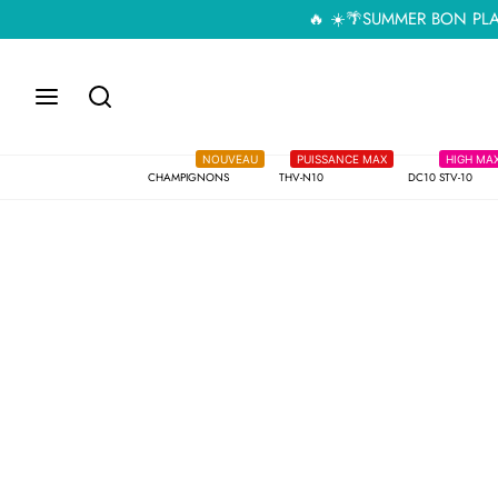
🔥 ☀️🌴SUMMER BON PLAN -1
NOUVEAU
PUISSANCE MAX
HIGH 
CHAMPIGNONS
THV-N10
DC10 STV-10