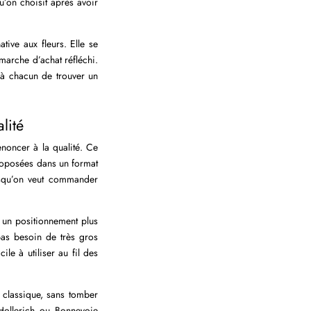
’on choisit après avoir
tive aux fleurs. Elle se
marche d’achat réfléchi.
t à chacun de trouver un
lité
noncer à la qualité. Ce
proposées dans un format
rsqu’on veut commander
ec un positionnement plus
pas besoin de très gros
ile à utiliser au fil des
r classique, sans tomber
Hollerich ou Bonnevoie