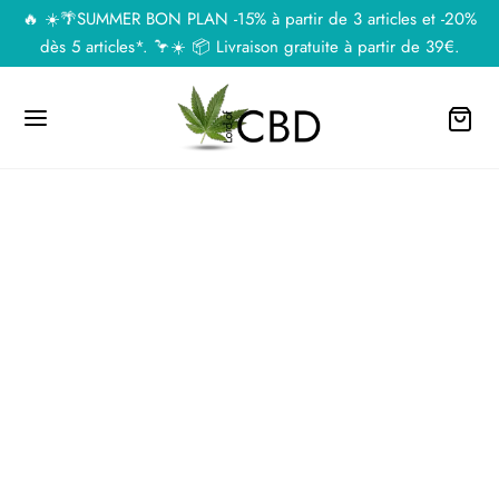
🔥 ☀️🌴SUMMER BON PLAN -15% à partir de 3 articles et -20%
dès 5 articles*. 🦩☀️ 📦 Livraison gratuite à partir de 39€.