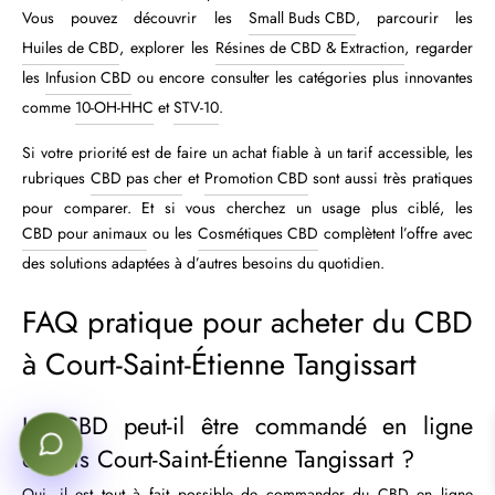
Vous pouvez découvrir les
Small Buds CBD
, parcourir les
Huiles de CBD
, explorer les
Résines de CBD & Extraction
, regarder
les
Infusion CBD
ou encore consulter les catégories plus innovantes
comme
10-OH-HHC
et
STV-10
.
Si votre priorité est de faire un achat fiable à un tarif accessible, les
rubriques
CBD pas cher
et
Promotion CBD
sont aussi très pratiques
pour comparer. Et si vous cherchez un usage plus ciblé, les
CBD pour animaux
ou les
Cosmétiques CBD
complètent l’offre avec
des solutions adaptées à d’autres besoins du quotidien.
FAQ pratique pour acheter du CBD
à Court-Saint-Étienne Tangissart
Le CBD peut-il être commandé en ligne
depuis Court-Saint-Étienne Tangissart ?
Oui, il est tout à fait possible de commander du CBD en ligne