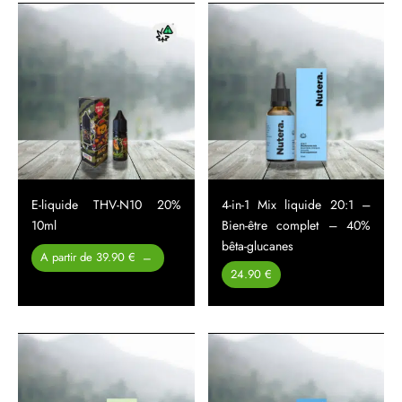
E-liquide THV-N10 20%
4-in-1 Mix liquide 20:1 –
10ml
Bien-être complet – 40%
bêta-glucanes
Plage
A partir de 39.90 €
–
de prix :
24.90 €
39.90 €
à
49.90 €