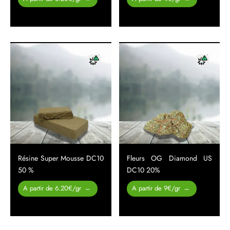
prix :
prix :
29.00 €
60.00 €
à
à
310.00 €
400.00 €
Résine Super Mousse DC10
Fleurs OG Diamond US
50 %
DC10 20%
Plage de
Plage de
A partir de 6.20€/gr
A partir de 9€/gr
–
–
prix :
prix :
29.00 €
26.00 €
à
à
310.00 €
450.00 €