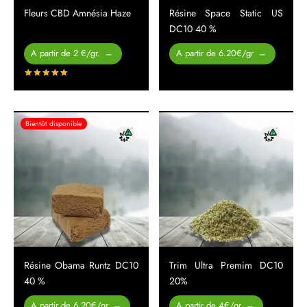
Fleurs CBD Amnésia Haze
Résine Space Static US
DC10 40 %
Plage de
Plage de
A partir de 2 €/gr.
A partir de 6.20€/gr
–
–
prix :
prix :
Note
sur 5
15.00 € à
29.00 €
200.00 €
à
310.00 €
Bientôt disponible
Résine Obama Runtz DC10
Trim Ultra Premim DC10
40 %
20%
Plage de
Plage de
A partir de 6.20€/gr
A partir de 4€/gr
–
–