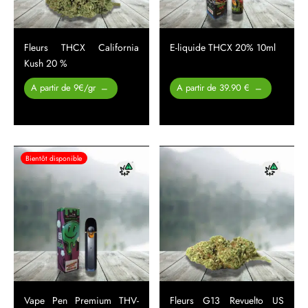
Fleurs THCX California
E-liquide THCX 20% 10ml
Kush 20 %
Plage de
Plage
A partir de 9€/gr
A partir de 39.90 €
–
–
prix :
de prix :
26.00 €
39.90 €
à
à
450.00 €
49.90 €
Bientôt disponible
Vape Pen Premium THV-
Fleurs G13 Revuelto US