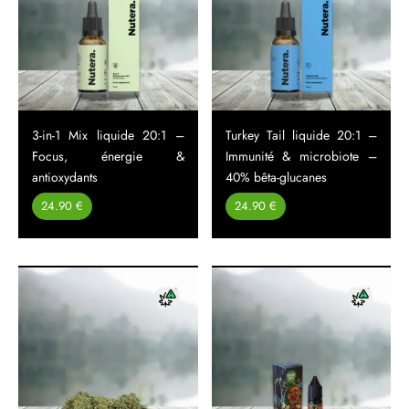
3-in-1 Mix liquide 20:1 –
Turkey Tail liquide 20:1 –
Focus, énergie &
Immunité & microbiote –
antioxydants
40% bêta-glucanes
24.90 €
24.90 €