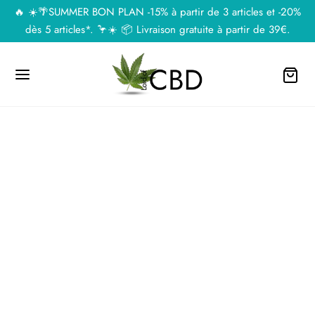
🔥 ☀️🌴SUMMER BON PLAN -15% à partir de 3 articles et -20%
dès 5 articles*. 🦩☀️ 📦 Livraison gratuite à partir de 39€.