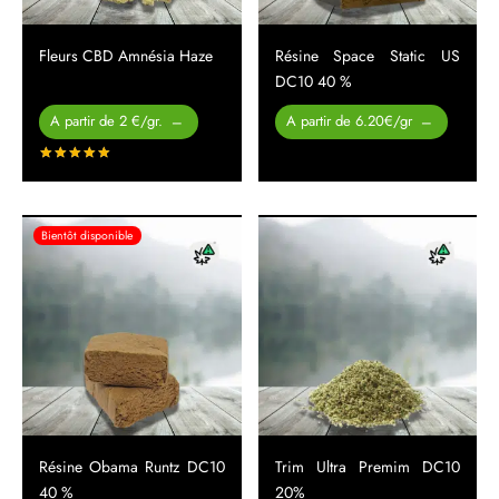
Fleurs CBD Amnésia Haze
Résine Space Static US
DC10 40 %
Plage de
Plage de
A partir de 2 €/gr.
A partir de 6.20€/gr
–
–
prix :
prix :
Note
sur 5
15.00 € à
29.00 €
200.00 €
à
310.00 €
Bientôt disponible
Résine Obama Runtz DC10
Trim Ultra Premim DC10
40 %
20%