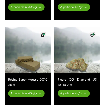
Plage de
Plage de
A partir de 6.20€/gr
A partir de 4€/gr
–
–
prix :
prix :
29.00 €
60.00 €
à
à
310.00 €
400.00 €
Résine Super Mousse DC10
Fleurs OG Diamond US
50 %
DC10 20%
Plage de
Plage de
A partir de 6.20€/gr
A partir de 9€/gr
–
–
prix :
prix :
29.00 €
26.00 €