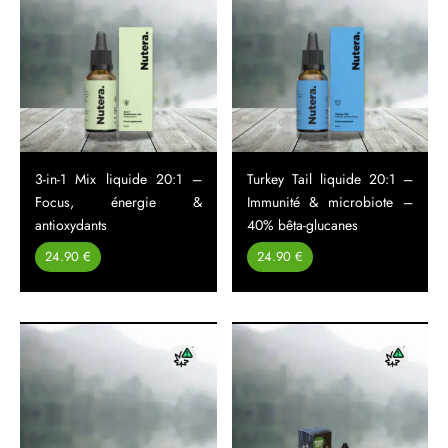
3-in-1 Mix liquide 20:1 –
Turkey Tail liquide 20:1 –
Focus, énergie &
Immunité & microbiote –
antioxydants
40% bêta-glucanes
24.90 €
24.90 €