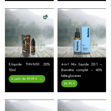
à
à
310.00 €
450.00 €
E-liquide THV-N10 20%
4-in-1 Mix liquide 20:1 –
10ml
Bien-être complet – 40%
bêta-glucanes
Plage
A partir de 39.90 €
–
de prix :
24.90 €
39.90 €
à
49.90 €