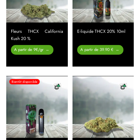
Fleurs THCX California
E-liquide THCX 20% 10ml
Kush 20 %
Plage de
Plage
A partir de 9€/gr
A partir de 39.90 €
–
–
prix :
de prix :
26.00 €
39.90 €
à
à
450.00 €
49.90 €
Bientôt disponible