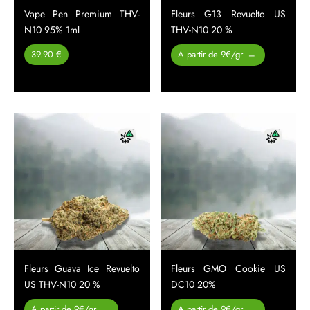
Vape Pen Premium THV-
Fleurs G13 Revuelto US
N10 95% 1ml
THV-N10 20 %
Plage de
39.90 €
A partir de 9€/gr
–
prix :
26.00 €
à
450.00 €
Fleurs Guava Ice Revuelto
Fleurs GMO Cookie US
US THV-N10 20 %
DC10 20%
Plage de
Plage de
A partir de 9€/gr
A partir de 9€/gr
–
–